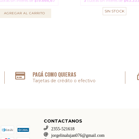
uotas sin interés de
$19.666,67
3
cuotas sin interés de
$43.333
SIN STOCK
AGREGAR AL CARRITO
PAGÁ COMO QUIERAS
Tarjetas de crédito o efectivo
CONTACTANOS
2355-521618
jorgelinalujan076@gmail.com