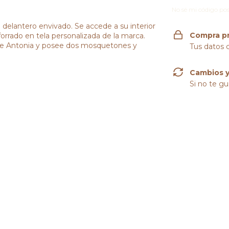
No sé mi código pos
 delantero envivado. Se accede a su interior
Compra p
forrado en tela personalizada de la marca.
 de Antonia y posee dos mosquetones y
Tus datos 
Cambios y
Si no te gu