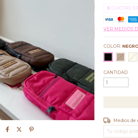
3
CUOTAS SI
VER MEDIOS 
COLOR:
NEGR
CANTIDAD
Entregas para e
Medios de 