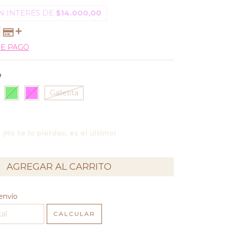
N INTERÉS DE
$14.000,00
DE PAGO
O
Galletita
¡No te lo pierdas, es el último!
l CP:
CAMBIAR CP
envío
CALCULAR