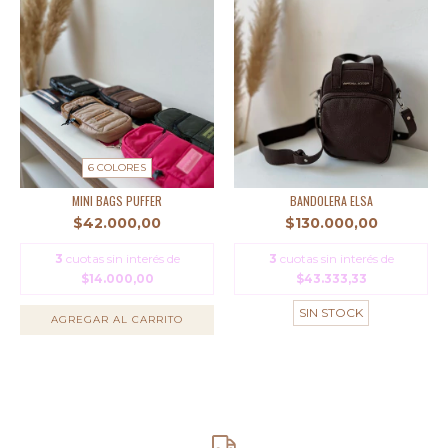
6 COLORES
MINI BAGS PUFFER
BANDOLERA ELSA
$42.000,00
$130.000,00
3
cuotas sin interés de
3
cuotas sin interés de
$14.000,00
$43.333,33
SIN STOCK
AGREGAR AL CARRITO