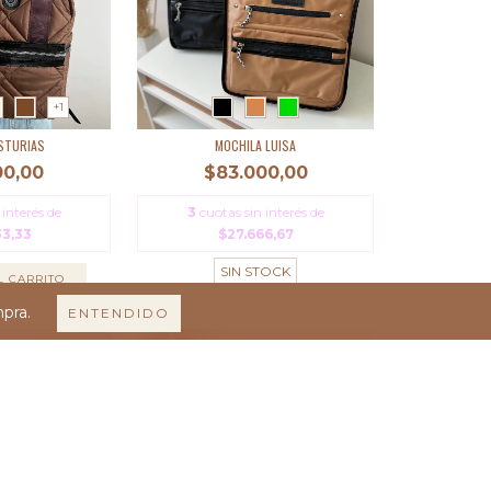
+1
STURIAS
MOCHILA LUISA
00,00
$83.000,00
 interés de
3
cuotas sin interés de
33,33
$27.666,67
SIN STOCK
L CARRITO
mpra.
ENTENDIDO