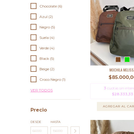
Chocolate (6)
Azul (2)
Negro (5)
Suela (4)
Verde (4)
Black (5)
Beige (2)
MOCHILA MELISS
$85.000,0
Croco Negro (1)
3
cuotas sin inter
VER TODOS
$28.333,33
AGREGAR AL CAR
Precio
DESDE
HASTA