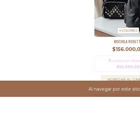
4 COLORES
MOCHILA ROXET
$156.000,
3
cuotas sin inter
$52.000,00
AGREGAR AL CAR
Al navegar por este sit