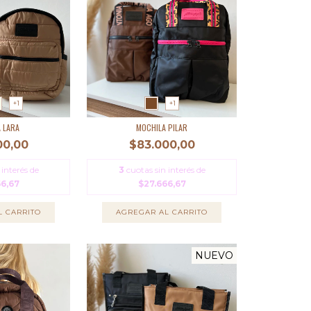
+1
+1
 LARA
MOCHILA PILAR
00,00
$83.000,00
 interés de
3
cuotas sin interés de
66,67
$27.666,67
L CARRITO
AGREGAR AL CARRITO
NUEVO