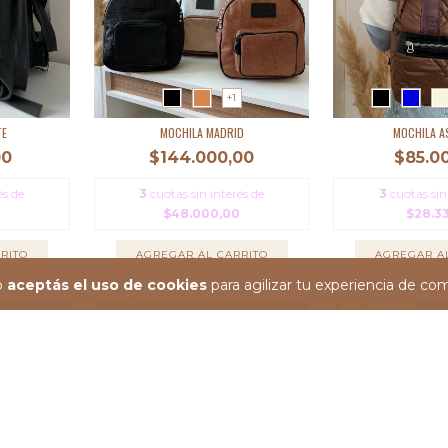
+1
TE
MOCHILA MADRID
MOCHILA A
00
$144.000,00
$85.0
és de
3
cuotas sin interés de
3
cuotas sin
$48.000,00
$28.3
RITO
AGREGAR AL CARRITO
AGREGAR A
io
aceptás el uso de cookies
para agilizar tu experiencia de co