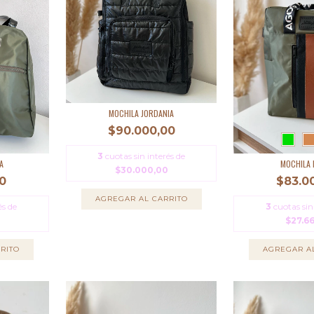
MOCHILA JORDANIA
$90.000,00
3
cuotas sin interés de
A
MOCHILA 
$30.000,00
0
$83.0
AGREGAR AL CARRITO
és de
3
cuotas sin
$27.6
RITO
AGREGAR A