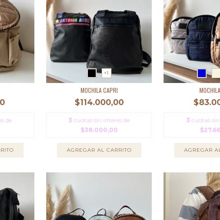
+1
MOCHILA CAPRI
MOCHILA
00
$114.000,00
$83.0
és de
3
cuotas sin interés de
3
cuotas sin
$38.000,00
$27.6
RITO
AGREGAR AL CARRITO
AGREGAR A