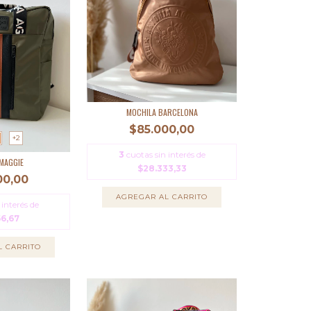
MOCHILA BARCELONA
$85.000,00
+2
3
cuotas sin interés de
MAGGIE
$28.333,33
00,00
AGREGAR AL CARRITO
 interés de
66,67
L CARRITO