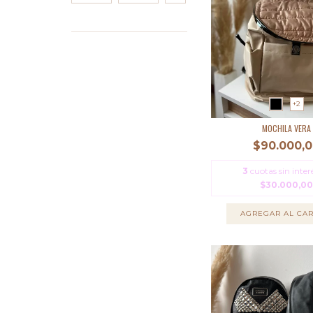
+2
MOCHILA VERA
$90.000,
3
cuotas sin inter
$30.000,00
AGREGAR AL CAR