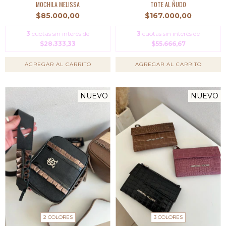
MOCHILA MELISSA
TOTE AL ÑUDO
$85.000,00
$167.000,00
3
cuotas sin interés de
3
cuotas sin interés de
$28.333,33
$55.666,67
AGREGAR AL CARRITO
AGREGAR AL CARRITO
NUEVO
NUEVO
2 COLORES
3 COLORES