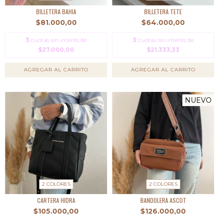
BILLETERA BAHIA
BILLETERA TETE
$81.000,00
$64.000,00
3
cuotas sin interés de
3
cuotas sin interés de
$27.000,00
$21.333,33
AGREGAR AL CARRITO
AGREGAR AL CARRITO
NUEVO
2 COLORES
2 COLORES
CARTERA HIDRA
BANDOLERA ASCOT
$105.000,00
$126.000,00