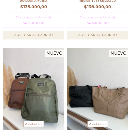
BANDOLERA NOELIA
MEDIUM TOTE CARRASCO
$135.000,00
$138.000,00
3
cuotas sin interés de
3
cuotas sin interés de
$45.000,00
$46.000,00
AGREGAR AL CARRITO
AGREGAR AL CARRITO
NUEVO
NUEVO
2 COLORES
2 COLORES