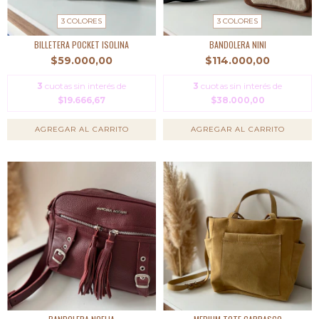
3 COLORES
3 COLORES
BILLETERA POCKET ISOLINA
BANDOLERA NINI
$59.000,00
$114.000,00
3
cuotas sin interés de
3
cuotas sin interés de
$19.666,67
$38.000,00
AGREGAR AL CARRITO
AGREGAR AL CARRITO