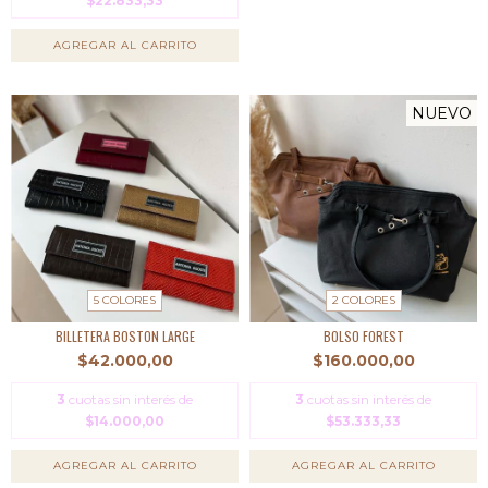
$22.833,33
AGREGAR AL CARRITO
NUEVO
5 COLORES
2 COLORES
BILLETERA BOSTON LARGE
BOLSO FOREST
$42.000,00
$160.000,00
3
cuotas sin interés de
3
cuotas sin interés de
$14.000,00
$53.333,33
AGREGAR AL CARRITO
AGREGAR AL CARRITO