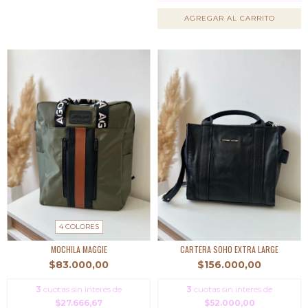
AGREGAR AL CARRITO
4 COLORES
MOCHILA MAGGIE
CARTERA SOHO EXTRA LARGE
$83.000,00
$156.000,00
3
cuotas sin interés de
3
cuotas sin interés de
$27.666,67
$52.000,00