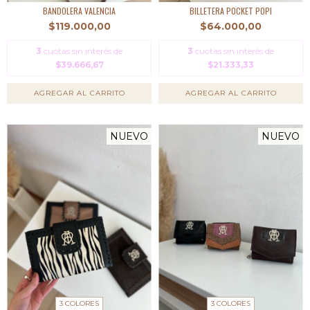
BANDOLERA VALENCIA
BILLETERA POCKET POPI
$119.000,00
$64.000,00
3
cuotas sin interés de
3
cuotas sin interés de
$39.666,67
$21.333,33
AGREGAR AL CARRITO
AGREGAR AL CARRITO
NUEVO
NUEVO
3 COLORES
3 COLORES