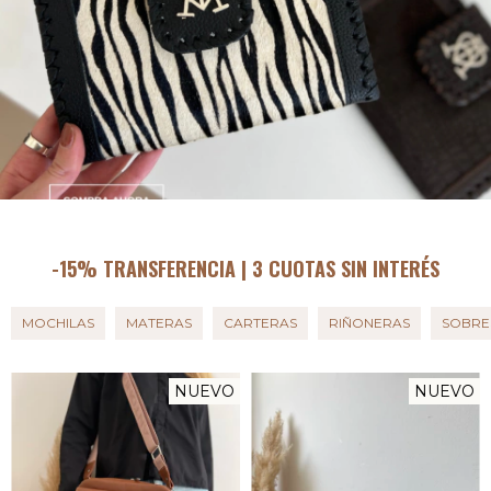
-15% TRANSFERENCIA | 3 CUOTAS SIN INTERÉS
MOCHILAS
MATERAS
CARTERAS
RIÑONERAS
SOBRE
NUEVO
NUEVO