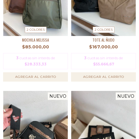
2 COLORES
2 COLORES
MOCHILA MELISSA
TOTE AL ÑUDO
$85.000,00
$167.000,00
3
cuotas sin interés de
3
cuotas sin interés de
$28.333,33
$55.666,67
AGREGAR AL CARRITO
AGREGAR AL CARRITO
NUEVO
NUEVO