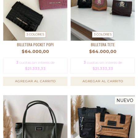
3 COLORES
3 COLORES
BILLETERA POCKET POPI
BILLETERA TETE
$64.000,00
$64.000,00
3
cuotas sin interés de
3
cuotas sin interés de
$21.333,33
$21.333,33
AGREGAR AL CARRITO
AGREGAR AL CARRITO
NUEVO