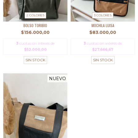
2 COLORES
3 COLORES
BOLSO TORIBIO
MOCHILA LUISA
$156.000,00
$83.000,00
3
cuotas sin interés de
3
cuotas sin interés de
$52.000,00
$27.666,67
SIN STOCK
SIN STOCK
NUEVO