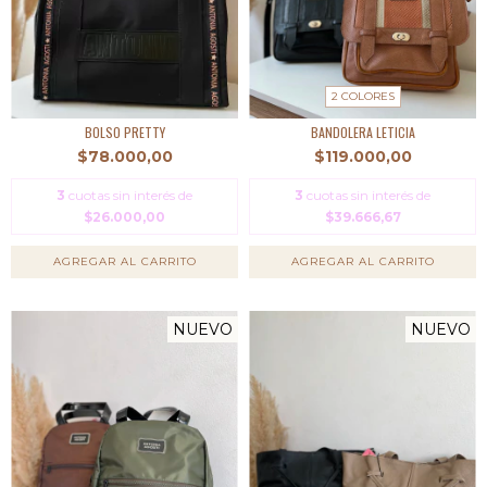
2 COLORES
BOLSO PRETTY
BANDOLERA LETICIA
$78.000,00
$119.000,00
3
cuotas sin interés de
3
cuotas sin interés de
$26.000,00
$39.666,67
AGREGAR AL CARRITO
AGREGAR AL CARRITO
NUEVO
NUEVO