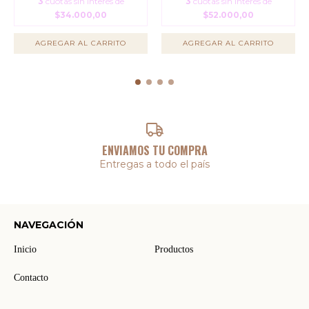
3
cuotas sin interés de
3
cuotas sin interés de
$34.000,00
$52.000,00
AGREGAR AL CARRITO
AGREGAR AL CARRITO
ENVIAMOS TU COMPRA
Entregas a todo el país
NAVEGACIÓN
Inicio
Productos
Contacto