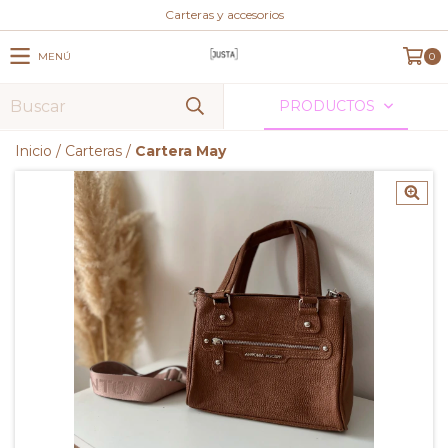
Carteras y accesorios
MENÚ
0
PRODUCTOS
Inicio
/
Carteras
/
Cartera May