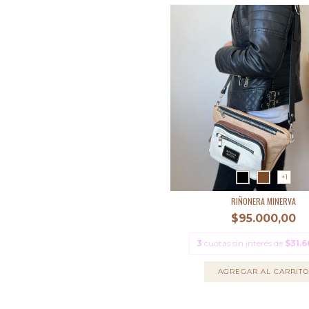
+1
RIÑONERA MINERVA
$95.000,00
3
cuotas sin interés de
$31.6
AGREGAR AL CARRITO