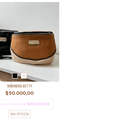
+1
RIÑONERA BETTY
$90.000,00
as sin interés de
$30.000,00
SIN STOCK