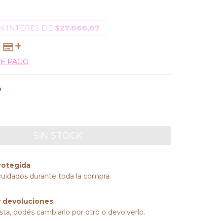
N INTERÉS DE
$27.666,67
DE PAGO
O
rotegida
cuidados durante toda la compra.
 devoluciones
sta, podés cambiarlo por otro o devolverlo.