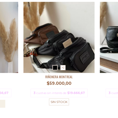
+2
RIÑONERA MONTREAL
$59.000,00
66,67
3
cuotas sin interés de
$19.666,67
3
cuot
SIN STOCK