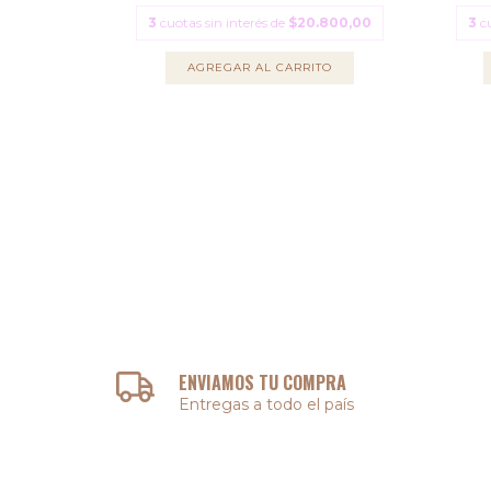
.833,33
3
cuotas sin interés de
$20.800,00
3
c
TO
AGREGAR AL CARRITO
ENVIAMOS TU COMPRA
Entregas a todo el país