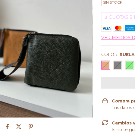
SIN STOCK
3
CUOTAS SI
VER MEDIOS 
COLOR:
SUELA
Compra p
Tus datos 
Cambios y
Si no te gu