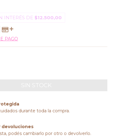
N INTERÉS DE
$12.500,00
DE PAGO
rotegida
cuidados durante toda la compra.
 devoluciones
sta, podés cambiarlo por otro o devolverlo.