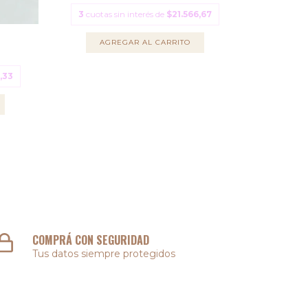
3
cuotas sin interés de
$21.566,67
3
cuotas
AGREGAR AL CARRITO
A
,33
COMPRÁ CON SEGURIDAD
Tus datos siempre protegidos