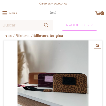
Carteras y accesorios
MENÚ
0
PRODUCTOS
Inicio
/
Billeteras
/
Billetera Belgica