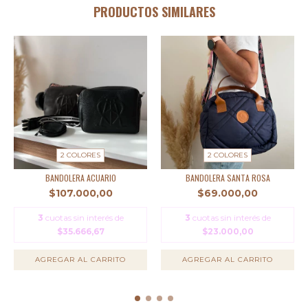
PRODUCTOS SIMILARES
2 COLORES
2 COLORES
BANDOLERA ACUARIO
BANDOLERA SANTA ROSA
$107.000,00
$69.000,00
3
cuotas sin interés de
3
cuotas sin interés de
$35.666,67
$23.000,00
AGREGAR AL CARRITO
AGREGAR AL CARRITO